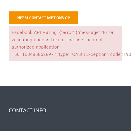
NEEM CONTACT MET ONS OP
Facebook API Rating: {"error":{"message":"Error
validating access token: The user has not
authorized application
1501100486852897.","type":"OAuthException","code":19
CONTACT INFO