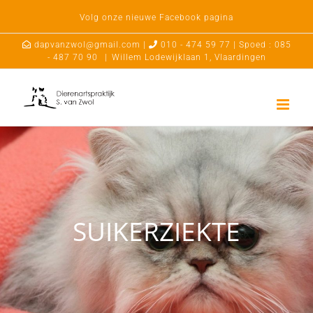
Ga
Volg onze nieuwe Facebook pagina
naar
inhoud
dapvanzwol@gmail.com |
010 - 474 59 77 | Spoed : 085
- 487 70 90
|
Willem Lodewijklaan 1, Vlaardingen
SUIKERZIEKTE