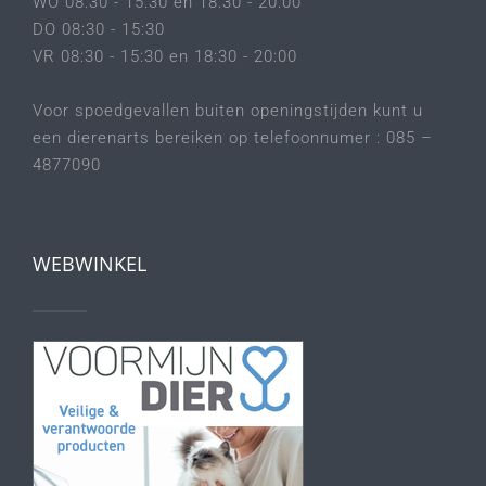
WO 08:30 - 15:30 en 18:30 - 20:00
DO 08:30 - 15:30
VR 08:30 - 15:30 en 18:30 - 20:00
Voor spoedgevallen buiten openingstijden kunt u
een dierenarts bereiken op telefoonnumer : 085 –
4877090
WEBWINKEL