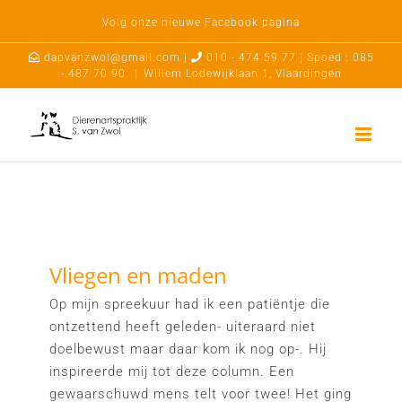
Ga
Volg onze nieuwe Facebook pagina
naar
inhoud
dapvanzwol@gmail.com |
010 - 474 59 77 | Spoed : 085
- 487 70 90
|
Willem Lodewijklaan 1, Vlaardingen
Vliegen en maden
Op mijn spreekuur had ik een patiëntje die
ontzettend heeft geleden- uiteraard niet
doelbewust maar daar kom ik nog op-. Hij
inspireerde mij tot deze column. Een
gewaarschuwd mens telt voor twee! Het ging