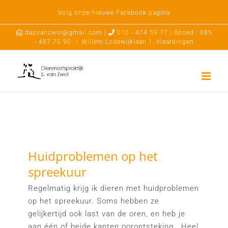
Ga
Volg onze nieuwe Facebook pagina
naar
inhoud
dapvanzwol@gmail.com |
010 - 474 59 77 | Spoed : 085
- 487 70 90
|
Willem Lodewijklaan 1, Vlaardingen
Huidproblemen op het
spreekuur
Regelmatig krijg ik dieren met huidproblemen
op het spreekuur. Soms hebben ze
gelijkertijd ook last van de oren, en heb je
aan één of beide kanten oorontsteking . Heel